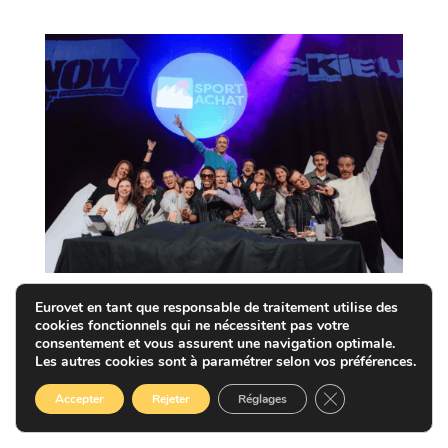
Politique de cookies
Mentions Légales
Eurovet en tant que responsable de traitement utilise des
Contact
cookies fonctionnels qui ne nécessitent pas votre
consentement et vous assurent une navigation optimale.
Les autres cookies sont à paramétrer selon vos préférences.
© Sportair - Eurovet
Fermer la bannièr
Accepter
Rejeter
Réglages